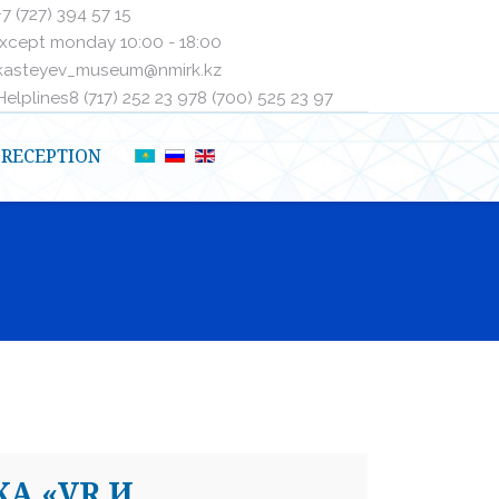
+7 (727) 394 57 15
xcept monday 10:00 - 18:00
kasteyev_museum@nmirk.kz
elplinesㅤ8 (717) 252 23 97ㅤㅤ8 (700) 525 23 97
RECEPTION
А «VR И