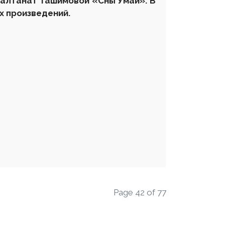
Салтанат Ташимовой «Сны Умай». В
х произведений.
Page 42 of 77