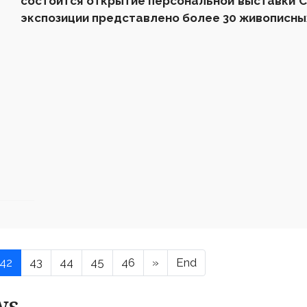
состоится открытие персональной выставки 
экспозиции представлено более 30 живописны
42
43
44
45
46
»
End
ws