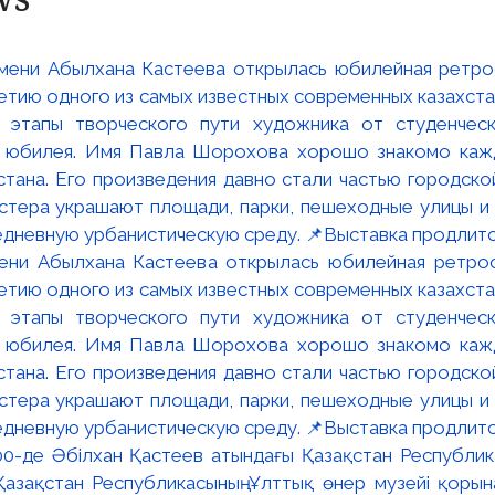
мени Абылхана Кастеева открылась юбилейная ретр
ю одного из самых известных современных казахста
 этапы творческого пути художника от студенческ
и юбилея. Имя Павла Шорохова хорошо знакомо кажд
стана. Его произведения давно стали частью городско
астера украшают площади, парки, пешеходные улицы и
едневную урбанистическую среду. 📌Выставка продлится