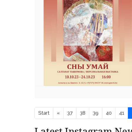
Start
«
37
38
39
40
41
Latest Instagram Ne