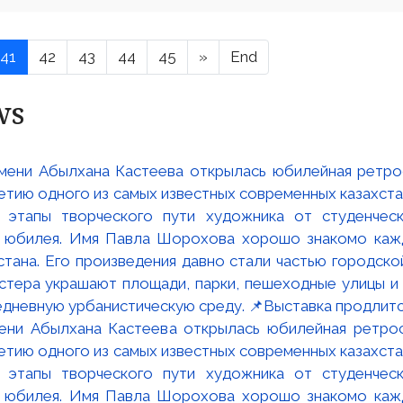
41
42
43
44
45
»
End
ws
мени Абылхана Кастеева открылась юбилейная ретр
ю одного из самых известных современных казахста
 этапы творческого пути художника от студенческ
и юбилея. Имя Павла Шорохова хорошо знакомо кажд