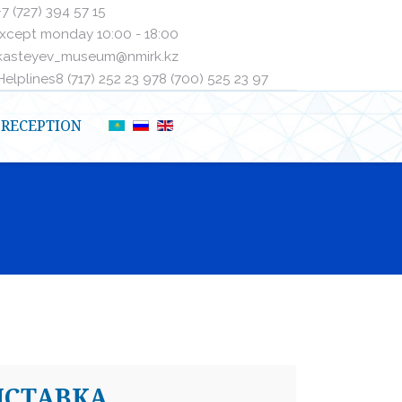
+7 (727) 394 57 15
xcept monday 10:00 - 18:00
kasteyev_museum@nmirk.kz
elplinesㅤ8 (717) 252 23 97ㅤㅤ8 (700) 525 23 97
RECEPTION
СТАВКА,