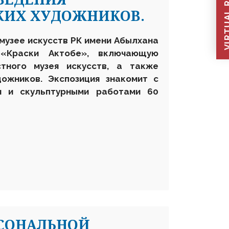
VIRTUAL REC
КИХ ХУДОЖНИКОВ.
 музее искусств РК имени Абылхана
и
«К
раски Актобе»
,
включающую
тного музея искусств, а также
ожников. Экспозиция знакомит с
и и скульптурными работами 60
РСОНАЛЬНОЙ