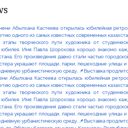
ws
мени Абылхана Кастеева открылась юбилейная ретр
ю одного из самых известных современных казахста
 этапы творческого пути художника от студенческ
и юбилея. Имя Павла Шорохова хорошо знакомо кажд
стана. Его произведения давно стали частью городско
астера украшают площади, парки, пешеходные улицы и
едневную урбанистическую среду. 📌Выставка продлится