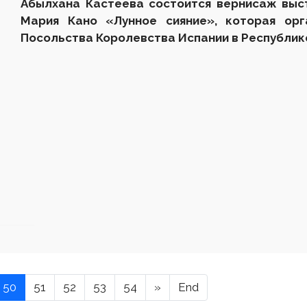
Абылхана Кастеева состоится вернисаж выс
Мария Кано
«Лунное сияние
», которая орг
Посольства Королевства Испании в Республик
50
51
52
53
54
»
End