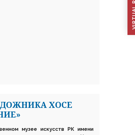
VIRTUAL REC
УДОЖНИКА ХОСЕ
НИЕ»
венном музее искусств РК имени