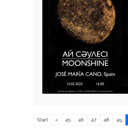
Start
«
45
46
47
48
49