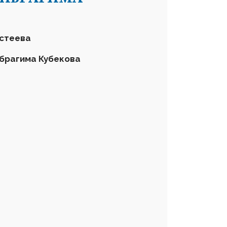
астеева
брагима Кубекова