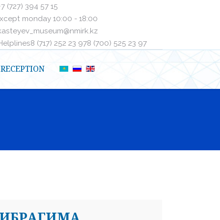
+7 (727) 394 57 15
xcept monday 10:00 - 18:00
kasteyev_museum@nmirk.kz
elplinesㅤ8 (717) 252 23 97ㅤㅤ8 (700) 525 23 97
RECEPTION
 ИБРАГИМА