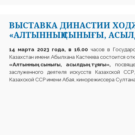
ВЫСТАВКА ДИНАСТИИ ХО
«АЛТЫННЫҢ СЫНЫҒЫ, АСЫЛ
14 марта 2023 года, в 16.00
часов в Государс
Казахстан имени Абылхана Кастеева состоится от
«Алтынның сынығы, асылдың тұяғы»,
посвяще
заслуженного деятеля искусств Казахской ССР
Казахской ССР имени Абая, кинорежиссера Султан