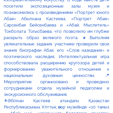
⚜️Әбілхан Қастеев атындағы Қазақстан
Республикасының Ұлттық өнер музейінде «10 тамыз