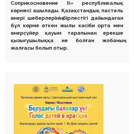
Соприкосновение II
» республикалық
көрмесі ашылады. Қазақстандық пастель
өнері шеберлерінің бірлестігі дайындаған
бұл көрме өткен жылы кәсіби орта мен
өнерсүйер қауым тарапынан ерекше
қызығушылыққа ие болған жобаның
жалғасы болып отыр.