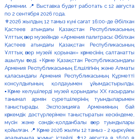
⚜️2026 жылдың 12 тамыз күні сағат 16:00-де Әбілхан
Қастеев атындағы Қазақстан Республикасының
Ұлттық өнер музейінде «Армения палитрасы: Әбілхан
Қастеев атындағы Қазақстан Республикасының
Ұлттық өнер музейі қорынан» көрмесінің салтанатты
ашылуы өтеді. ▫️Көрме Қазақстан Республикасындағы
Армения Республикасының Елшілігінің және Алматы
қаласындағы Армения Республикасының Құрметті
консулдығының қолдауымен ұйымдастырылды.
▪️Көрме келушілерді музей қорындағы ХХ ғасырдағы
танымал армян суретшілерінің туындыларымен
таныстырады. Экспозицияға Арменияның бай
көркемдік дәстүрлерімен таныстыратын кескіндеме,
мүсін және сәндік-қолданбалы өнер туындылары
қойылған. 📍 Көрме 2026 жылғы 12 тамыз - 2 қыркүйек
аралығында жұмыс істейді. ⚜️12 августа в 16:00 в