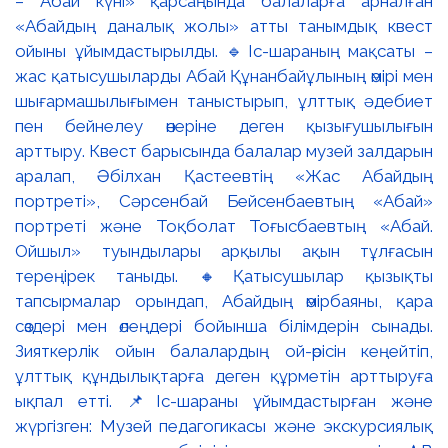
– Абай күні» қарсаңында балаларға арналған
«Абайдың даналық жолы» атты танымдық квест
ойыны ұйымдастырылды. 🔹Іс-шараның мақсаты –
жас қатысушыларды Абай Құнанбайұлының өмірі мен
шығармашылығымен таныстырып, ұлттық әдебиет
пен бейнелеу өнеріне деген қызығушылығын
арттыру. Квест барысында балалар музей залдарын
аралап, Әбілхан Қастеевтің «Жас Абайдың
портреті», Сәрсенбай Бейсенбаевтың «Абай»
портреті және Тоқболат Тоғысбаевтың «Абай.
Ойшыл» туындылары арқылы ақын тұлғасын
тереңірек таныды. 🔸Қатысушылар қызықты
тапсырмалар орындап, Абайдың өмірбаяны, қара
сөздері мен өлеңдері бойынша білімдерін сынады.
Зияткерлік ойын балалардың ой-өрісін кеңейтіп,
ұлттық құндылықтарға деген құрметін арттыруға
ықпал етті. 📌Іс-шараны ұйымдастырған және
жүргізген: Музей педагогикасы және экскурсиялық