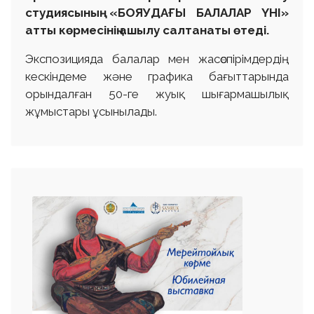
студиясының «БОЯУДАҒЫ БАЛАЛАР ҮНІ»
атты көрмесінің ашылу салтанаты өтеді.
Экспозицияда балалар мен жасөспірімдердің
кескіндеме және графика бағыттарында
орындалған 50-ге жуық шығармашылық
жұмыстары ұсынылады.