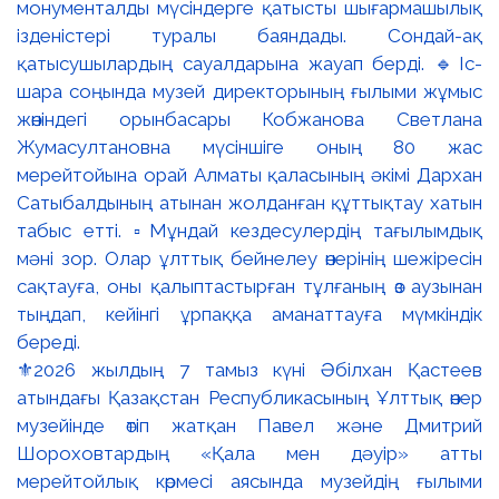
⚜️2026 жылдың 7 тамыз күні Әбілхан Қастеев
атындағы Қазақстан Республикасының Ұлттық өнер
музейінде өтіп жатқан Павел және Дмитрий
Шороховтардың «Қала мен дәуір» атты
мерейтойлық көрмесі аясында музейдің ғылыми