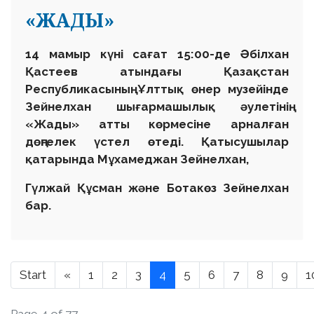
«ЖАДЫ»
14 мамыр күні сағат 15:00-де Әбілхан
Қастеев атындағы Қазақстан
Республикасының Ұлттық өнер музейінде
Зейнелхан шығармашылық әулетінің
«Жады» атты көрмесіне арналған
дөңгелек үстел өтеді. Қатысушылар
қатарында Мұхамеджан Зейнелхан,
Гүлжай Құсман және Ботакөз Зейнелхан
бар.
Start
«
1
2
3
4
5
6
7
8
9
1