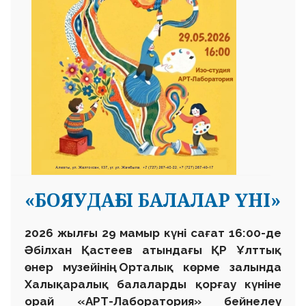
«БОЯУДАҒЫ БАЛАЛАР ҮНІ»
2026 жылғы 29 мамыр күні сағат 16:00-де
Әбілхан Қастеев атындағы ҚР Ұлттық
өнер музейінің Орталық көрме залында
Халықаралық балаларды қорғау күніне
орай «АРТ-Лаборатория» бейнелеу