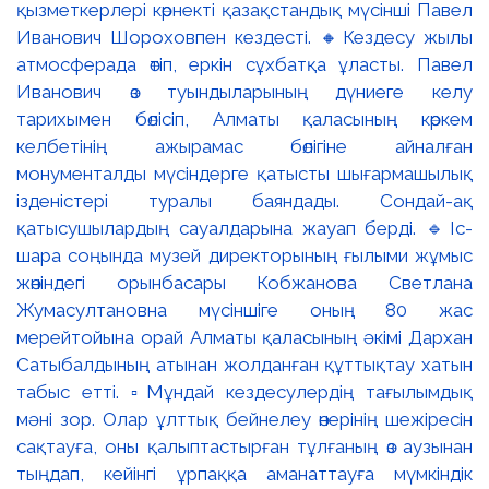
қызметкерлері көрнекті қазақстандық мүсінші Павел
Иванович Шороховпен кездесті. 🔸Кездесу жылы
атмосферада өтіп, еркін сұхбатқа ұласты. Павел
Иванович өз туындыларының дүниеге келу
тарихымен бөлісіп, Алматы қаласының көркем
келбетінің ажырамас бөлігіне айналған
монументалды мүсіндерге қатысты шығармашылық
ізденістері туралы баяндады. Сондай-ақ
қатысушылардың сауалдарына жауап берді. 🔹Іс-
шара соңында музей директорының ғылыми жұмыс
жөніндегі орынбасары Кобжанова Светлана
Жумасултановна мүсіншіге оның 80 жас
мерейтойына орай Алматы қаласының әкімі Дархан
Сатыбалдының атынан жолданған құттықтау хатын
табыс етті. ▫️Мұндай кездесулердің тағылымдық
мәні зор. Олар ұлттық бейнелеу өнерінің шежіресін
сақтауға, оны қалыптастырған тұлғаның өз аузынан
тыңдап, кейінгі ұрпаққа аманаттауға мүмкіндік