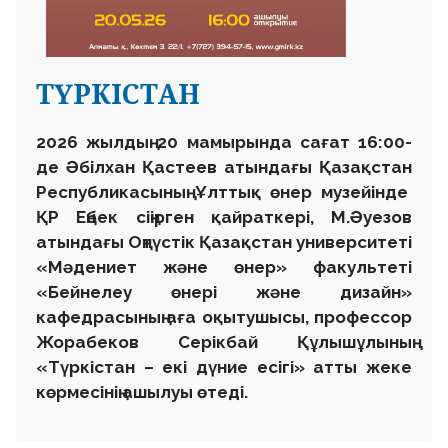
ТҮРКІСТАН
2026 жылдың 20 мамырында сағат 16:00-
де Әбілхан Қастеев атындағы Қазақстан
Республикасының Ұлттық өнер музейінде
ҚР Еңбек сіңірген қайраткері, М.Әуезов
атындағы Оңтүстік Қазақстан университеті
«Мәдениет және өнер» факультеті
«Бейнелеу өнері және дизайн»
кафедрасының аға оқытушысы, профессор
Жорабеков Серікбай Құлышұлының
«Түркістан – екі дүние есігі» атты жеке
көрмесінің ашылуы өтеді.