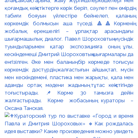
алаң-саябақтарына, жаяу жүргіншілеркөшелері мен
қоғамдық кеңістіктерге көрік беріп, сәулет пен өмірдің
табиғи бояуын үйлестіре бейнелеп, қаланың
көркемдік болмысын аша түседі. 🔺🔺Көрменің
жобалық ерекшелігі – ұрпақтар арасындағы
шығармашылық диалог. Павел Шороховтың мүсіндік
туындыларымен қатар экспозицияға оның ұлы,
кескіндемеші Дмитрий Шороховтың шығармалары да
енгізілген. Әке мен баланың бір көрмеде тоғысуы
көркемдік дәстүрдің жалғастығын айшықтап, мүсін
мен кескіндемені, пластика мен жарықты, қала мен
адамды ортақ мәдени жадының тұтас кеңістігінде
тоғыстырады. 📌Көрме 30 тамызға дейін
жалғастырады. Көрме жобасының кураторы –
Оксана Танская.