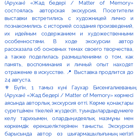
⚜️ Бүгін, 1 тамыз күні Гаухар Бисенғалиеваның
(Арухан) «Жад бедері / Matter of Memory» көрмесі
аясында авторлық экскурсия өтті. Көрме қонақтары
суретшімен тікелей жүздесіп, туындылардың дүниеге
келу тарихымен, олардың идеялық мазмұны мен
көркемдік ерекшеліктерімен танысты. Экскурсия
барысында автор өз шығармашылығының негізгі