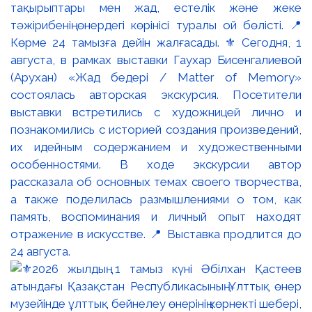
тақырыптары мен жад, естелік және жеке
тәжірибенің өнердегі көрінісі туралы ой бөлісті. 📍
Көрме 24 тамызға дейін жалғасады. ⚜️ Сегодня, 1
августа, в рамках выставки Гаухар Бисенгалиевой
(Арухан) «Жад бедері / Matter of Memory»
состоялась авторская экскурсия. Посетители
выставки встретились с художницей лично и
познакомились с историей создания произведений,
их идейным содержанием и художественными
особенностями. В ходе экскурсии автор
рассказала об основных темах своего творчества,
а также поделилась размышлениями о том, как
память, воспоминания и личный опыт находят
отражение в искусстве. 📍 Выставка продлится до
24 августа.