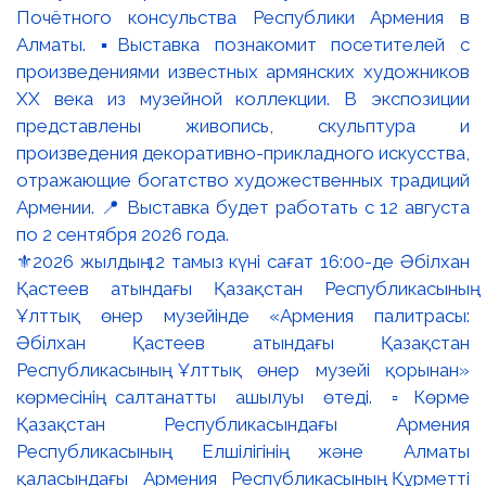
⚜️2026 жылдың 12 тамыз күні сағат 16:00-де Әбілхан
Қастеев атындағы Қазақстан Республикасының
Ұлттық өнер музейінде «Армения палитрасы:
Әбілхан Қастеев атындағы Қазақстан
Республикасының Ұлттық өнер музейі қорынан»
көрмесінің салтанатты ашылуы өтеді. ▫️Көрме
Қазақстан Республикасындағы Армения
Республикасының Елшілігінің және Алматы
қаласындағы Армения Республикасының Құрметті