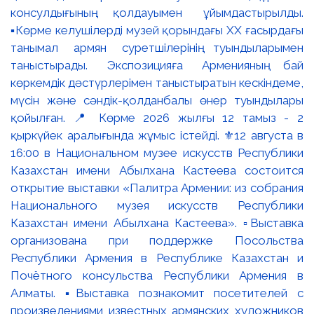
консулдығының қолдауымен ұйымдастырылды.
▪️Көрме келушілерді музей қорындағы ХХ ғасырдағы
танымал армян суретшілерінің туындыларымен
таныстырады. Экспозицияға Арменияның бай
көркемдік дәстүрлерімен таныстыратын кескіндеме,
мүсін және сәндік-қолданбалы өнер туындылары
қойылған. 📍 Көрме 2026 жылғы 12 тамыз - 2
қыркүйек аралығында жұмыс істейді. ⚜️12 августа в
16:00 в Национальном музее искусств Республики
Казахстан имени Абылхана Кастеева состоится
открытие выставки «Палитра Армении: из собрания
Национального музея искусств Республики
Казахстан имени Абылхана Кастеева». ▫️Выставка
организована при поддержке Посольства
Республики Армения в Республике Казахстан и
Почётного консульства Республики Армения в
Алматы. ▪️Выставка познакомит посетителей с
произведениями известных армянских художников