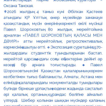
⚜️2026 жылдың 4 тамыз күні Әбілхан Қастеев
атындағы ҚР Ұлттық өнер музейінде заманауи
қазақстандық мүсін өнерінің көрнекті өкілі мүсінші
Павел Шороховтың 80 жылдық мерейтойына
арналған «ПАВЕЛ ШОРОХОВТЫҢ ҚАЛАСЫ МЕН
ДӘУІРІ» атты мерейтойлық ретроспективалық
көрмесінің ашылуы өтті. 🔹Экспозиция суретшінің 1970-
жылдардағы студенттік туындыларынан бастап,
мерейтой қарсаңындағы соңғы еңбектеріне дейінгі әр
кезеңді бір арнаға тоғыстырады. 🔸Павел
Шороховтың есімі Қазақстан қалаларының көркем
келбетімен тығыз байланысты, Алматы, Астана мен
еліміздің қалаларындағы монументалды туындылары
бүгінде бірнеше ұрпақтың мәдени жадында сақталып
әрі қалалық ортаның құрамдас бөлігіне айналып
үлгерді. Шебер қолынан шыққан мүсіндер қаланың