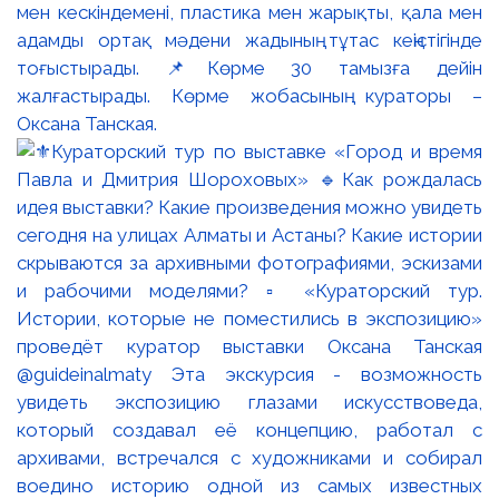
мен кескіндемені, пластика мен жарықты, қала мен
адамды ортақ мәдени жадының тұтас кеңістігінде
тоғыстырады. 📌Көрме 30 тамызға дейін
жалғастырады. Көрме жобасының кураторы –
Оксана Танская.