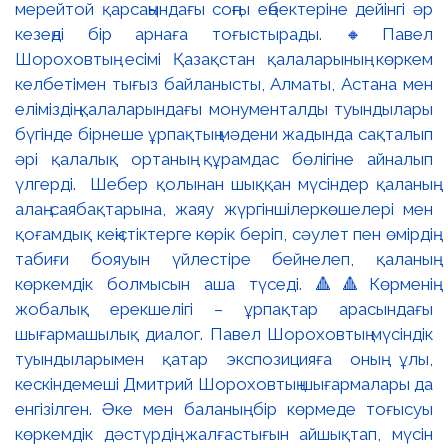
мерейтой қарсаңындағы соңғы еңбектеріне дейінгі әр
кезеңді бір арнаға тоғыстырады. 🔸Павел
Шороховтың есімі Қазақстан қалаларының көркем
келбетімен тығыз байланысты, Алматы, Астана мен
еліміздің қалаларындағы монументалды туындылары
бүгінде бірнеше ұрпақтың мәдени жадында сақталып
әрі қалалық ортаның құрамдас бөлігіне айналып
үлгерді. Шебер қолынан шыққан мүсіндер қаланың
алаң-саябақтарына, жаяу жүргіншілеркөшелері мен
қоғамдық кеңістіктерге көрік беріп, сәулет пен өмірдің
табиғи бояуын үйлестіре бейнелеп, қаланың
көркемдік болмысын аша түседі. 🔺🔺Көрменің
жобалық ерекшелігі – ұрпақтар арасындағы
шығармашылық диалог. Павел Шороховтың мүсіндік
туындыларымен қатар экспозицияға оның ұлы,
кескіндемеші Дмитрий Шороховтың шығармалары да
енгізілген. Әке мен баланың бір көрмеде тоғысуы
көркемдік дәстүрдің жалғастығын айшықтап, мүсін