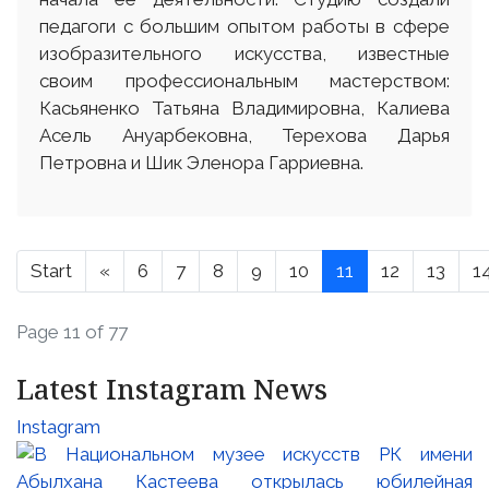
педагоги с большим опытом работы в сфере
изобразительного искусства, известные
своим профессиональным мастерством:
Касьяненко Татьяна Владимировна, Калиева
Асель Ануарбековна, Терехова Дарья
Петровна и Шик Эленора Гарриевна.
Start
«
6
7
8
9
10
11
12
13
1
Page 11 of 77
Latest Instagram News
Instagram