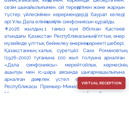
⚜️2026 жылдың 1 тамыз күні Әбілхан Қастеев
атындағы Қазақстан Республикасының Ұлттық өнер
музейінде ұлттық бейнелеу өнерінің көрнекті шебері,
Қазақстанның халық суретшісі Сахи Романовтың
(1926-2002) туғанына 100 жыл толуына арналған
«Дала симфониясы» мерейтойлық көрмесінің
ашылуы мен іс-шара аясында шығармашылығына
арналған дөңгелек үстел өтті. 🔹Қазақстан
VIRTUAL RECEPTION
Республикасы Премьер-Министрінің орынбасары –
Мәдениет және ақпарат министрі Аида Ғалымқызы
Балаева Сахи Романовтың туғанына 100 жыл
толуына арналған «Дала симфониясы»
мерейтойлық көрмесінің ашылуына орай құттықтау
хатын жолдады. Құттықтау хатында Сахи