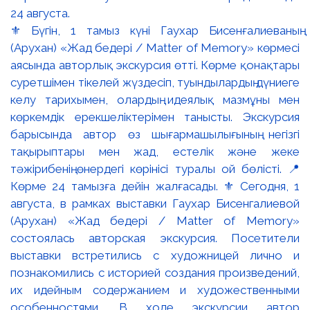
⚜️ Бүгін, 1 тамыз күні Гаухар Бисенғалиеваның
(Арухан) «Жад бедері / Matter of Memory» көрмесі
аясында авторлық экскурсия өтті. Көрме қонақтары
суретшімен тікелей жүздесіп, туындылардың дүниеге
келу тарихымен, олардың идеялық мазмұны мен
көркемдік ерекшеліктерімен танысты. Экскурсия
барысында автор өз шығармашылығының негізгі
тақырыптары мен жад, естелік және жеке
тәжірибенің өнердегі көрінісі туралы ой бөлісті. 📍
Көрме 24 тамызға дейін жалғасады. ⚜️ Сегодня, 1
августа, в рамках выставки Гаухар Бисенгалиевой
(Арухан) «Жад бедері / Matter of Memory»
состоялась авторская экскурсия. Посетители
выставки встретились с художницей лично и
познакомились с историей создания произведений,
их идейным содержанием и художественными
особенностями. В ходе экскурсии автор