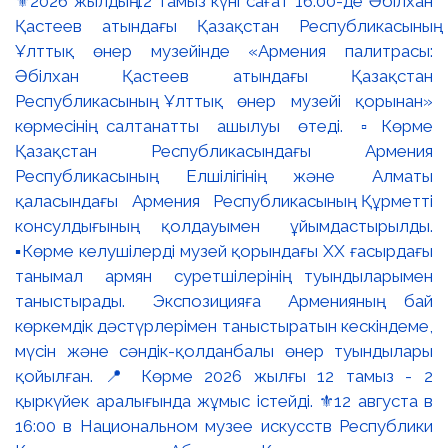
⚜️2026 жылдың 12 тамыз күні сағат 16:00-де Әбілхан
Қастеев атындағы Қазақстан Республикасының
Ұлттық өнер музейінде «Армения палитрасы:
Әбілхан Қастеев атындағы Қазақстан
Республикасының Ұлттық өнер музейі қорынан»
көрмесінің салтанатты ашылуы өтеді. ▫️Көрме
Қазақстан Республикасындағы Армения
Республикасының Елшілігінің және Алматы
қаласындағы Армения Республикасының Құрметті
консулдығының қолдауымен ұйымдастырылды.
▪️Көрме келушілерді музей қорындағы ХХ ғасырдағы
танымал армян суретшілерінің туындыларымен
таныстырады. Экспозицияға Арменияның бай
көркемдік дәстүрлерімен таныстыратын кескіндеме,
мүсін және сәндік-қолданбалы өнер туындылары
қойылған. 📍 Көрме 2026 жылғы 12 тамыз - 2
қыркүйек аралығында жұмыс істейді. ⚜️12 августа в
16:00 в Национальном музее искусств Республики