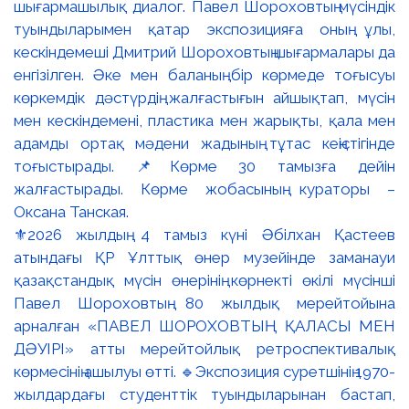
⚜️2026 жылдың 4 тамыз күні Әбілхан Қастеев
атындағы ҚР Ұлттық өнер музейінде заманауи
қазақстандық мүсін өнерінің көрнекті өкілі мүсінші
Павел Шороховтың 80 жылдық мерейтойына
арналған «ПАВЕЛ ШОРОХОВТЫҢ ҚАЛАСЫ МЕН
ДӘУІРІ» атты мерейтойлық ретроспективалық
көрмесінің ашылуы өтті. 🔹Экспозиция суретшінің 1970-
жылдардағы студенттік туындыларынан бастап,