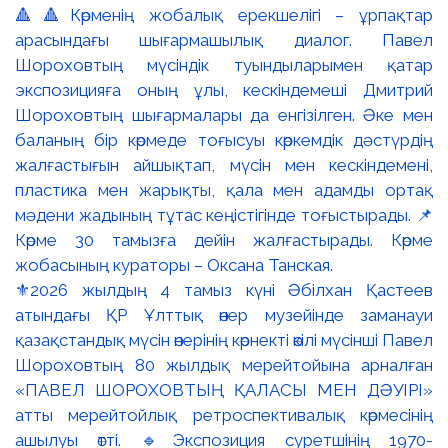
⚜️2026 жылдың 4 тамыз күні Әбілхан Қастеев
атындағы ҚР Ұлттық өнер музейінде заманауи
қазақстандық мүсін өнерінің көрнекті өкілі мүсінші Павел
Шороховтың 80 жылдық мерейтойына арналған
«ПАВЕЛ ШОРОХОВТЫҢ ҚАЛАСЫ МЕН ДӘУІРІ»
атты мерейтойлық ретроспективалық көрмесінің
ашылуы өтті. 🔹Экспозиция суретшінің 1970-