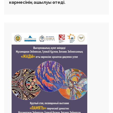
көрмесінің ашылуы өтеді.