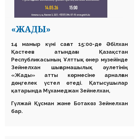
«ЖАДЫ»
14 мамыр күні сағат 15:00-де Әбілхан
Қастеев атындағы Қазақстан
Республикасының Ұлттық өнер музейінде
Зейнелхан шығармашылық әулетінің
«Жады» атты көрмесіне арналған
дөңгелек үстел өтеді. Қатысушылар
қатарында Мұхамеджан Зейнелхан,
Гүлжай Құсман және Ботакөз Зейнелхан
бар.