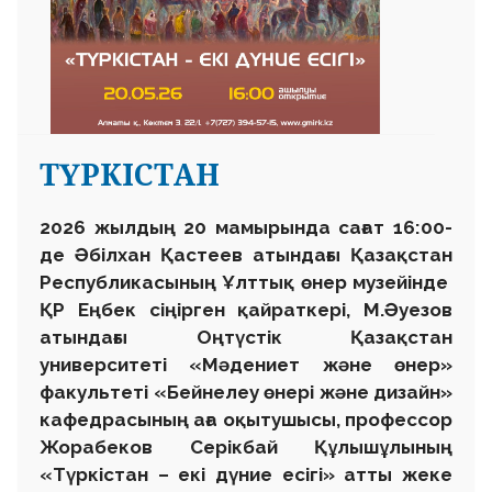
ТҮРКІСТАН
2026 жылдың 20 мамырында сағат 16:00-
де Әбілхан Қастеев атындағы Қазақстан
Республикасының Ұлттық өнер музейінде
ҚР Еңбек сіңірген қайраткері, М.Әуезов
атындағы Оңтүстік Қазақстан
университеті «Мәдениет және өнер»
факультеті «Бейнелеу өнері және дизайн»
кафедрасының аға оқытушысы, профессор
Жорабеков Серікбай Құлышұлының
«Түркістан – екі дүние есігі» атты жеке