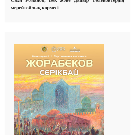
Сахи Романов, Бек және Дайыр Төлековтердің
мерейтойлық көрмесі