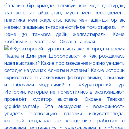
баланың бір көрмеде тоғысуы көркемдік дәстүрдің
жалғастығын айшықтап, мүсін мен кескіндемені,
пластика мен жарықты, қала мен адамды ортақ
мәдени жадының тұтас кеңістігінде тоғыстырады. 📌
Көрме 30 тамызға дейін жалғастырады. Көрме
жобасының кураторы – Оксана Танская.