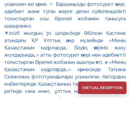
⚜️2026 жылдың 30 шілдесінде Әбілхан Қастеев
атындағы ҚР Ұлттық өнер музейінде «Менің
Қазақстаным кадрларда… Біздің өміріміз жазу
жолдарында…» атты фотосурет өнері мен әдебиетті
тоғыстырған бірегей жобаның ашылуы өтті. 🔹«Менің
Қазақстаным кадрларда…» көрмесінде Татьяна
Скачконың фототуындылары ұсынылған. Автордың
еңбектерінде Қазақстанның табиғаты көркем бейне
VIRTUAL RECEPTION
ретінде ғана емес, ұлттық мәдени және табиғи
мұраға деген құрметті қалыптастыратын ерекше
кеңістік ретінде көрініс табады. 🔸«Менің
Қазақстаным кадрларда…» және «Біздің өміріміз жазу
жолдарында…» экспозициялары – мазмұны жағынан
дербес болғанымен, мәдени жады, жеке тәжірибе