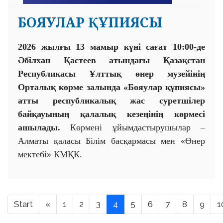
БОЯУЛАР ҚҰПИЯСЫ
2026 жылғы 13 мамыр күні сағат 10:00-де
Әбілхан Қастеев атындағы Қазақстан
Республикасы Ұлттық өнер музейінің
Орталық көрме залында «Бояулар құпиясы»
атты республикалық жас суретшілер
байқауының қалалық кезеңінің көрмесі
ашылады.
Көрмені ұйымдастырушылар –
Алматы қаласы Білім басқармасы мен «Өнер
мектебі» КМҚК.
Start
«
1
2
3
4
5
6
7
8
9
1