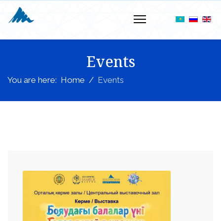
Events
You are here:
Home
Events