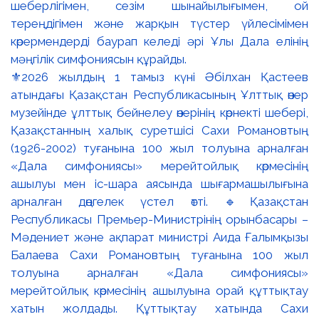
⚜️2026 жылдың 1 тамыз күні Әбілхан Қастеев
атындағы Қазақстан Республикасының Ұлттық өнер
музейінде ұлттық бейнелеу өнерінің көрнекті шебері,
Қазақстанның халық суретшісі Сахи Романовтың
(1926-2002) туғанына 100 жыл толуына арналған
«Дала симфониясы» мерейтойлық көрмесінің
ашылуы мен іс-шара аясында шығармашылығына
арналған дөңгелек үстел өтті. 🔹Қазақстан
Республикасы Премьер-Министрінің орынбасары –
Мәдениет және ақпарат министрі Аида Ғалымқызы
Балаева Сахи Романовтың туғанына 100 жыл
толуына арналған «Дала симфониясы»
мерейтойлық көрмесінің ашылуына орай құттықтау
хатын жолдады. Құттықтау хатында Сахи