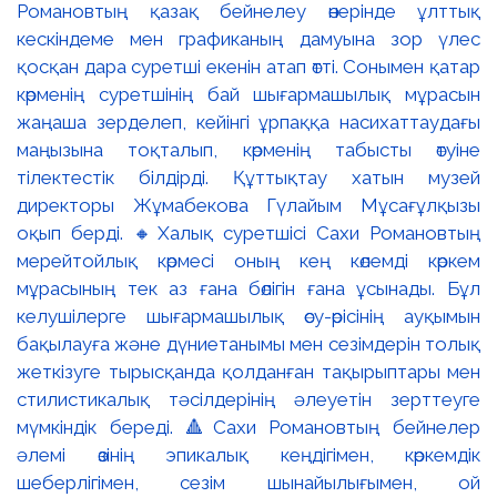
Романовтың қазақ бейнелеу өнерінде ұлттық
кескіндеме мен графиканың дамуына зор үлес
қосқан дара суретші екенін атап өтті. Сонымен қатар
көрменің суретшінің бай шығармашылық мұрасын
жаңаша зерделеп, кейінгі ұрпаққа насихаттаудағы
маңызына тоқталып, көрменің табысты өтуіне
тілектестік білдірді. Құттықтау хатын музей
директоры Жұмабекова Гүлайым Мұсағұлқызы
оқып берді. 🔸Халық суретшісі Сахи Романовтың
мерейтойлық көрмесі оның кең көлемді көркем
мұрасының тек аз ғана бөлігін ғана ұсынады. Бұл
келушілерге шығармашылық өсу-өрісінің ауқымын
бақылауға және дүниетанымы мен сезімдерін толық
жеткізуге тырысқанда қолданған тақырыптары мен
стилистикалық тәсілдерінің әлеуетін зерттеуге
мүмкіндік береді. 🔺Сахи Романовтың бейнелер
әлемі өзінің эпикалық кеңдігімен, көркемдік
шеберлігімен, сезім шынайылығымен, ой