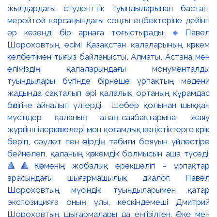
жылдардағы студенттік туындыларынан бастап,
мерейтой қарсаңындағы соңғы еңбектеріне дейінгі
әр кезеңді бір арнаға тоғыстырады. 🔸Павел
Шороховтың есімі Қазақстан қалаларының көркем
келбетімен тығыз байланысты, Алматы, Астана мен
еліміздің қалаларындағы монументалды
туындылары бүгінде бірнеше ұрпақтың мәдени
жадында сақталып әрі қалалық ортаның құрамдас
бөлігіне айналып үлгерді. Шебер қолынан шыққан
мүсіндер қаланың алаң-саябақтарына, жаяу
жүргіншілеркөшелері мен қоғамдық кеңістіктерге көрік
беріп, сәулет пен өмірдің табиғи бояуын үйлестіре
бейнелеп, қаланың көркемдік болмысын аша түседі.
🔺🔺Көрменің жобалық ерекшелігі – ұрпақтар
арасындағы шығармашылық диалог. Павел
Шороховтың мүсіндік туындыларымен қатар
экспозицияға оның ұлы, кескіндемеші Дмитрий
Шороховтың шығармалары да енгізілген. Әке мен