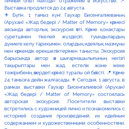
⚜️ Бүгін, 1 тамыз күні Гаухар Бисенғалиеваның
(Арухан) «Жад бедері / Matter of Memory» көрмесі
аясында авторлық экскурсия өтті. Көрме қонақтары
суретшімен тікелей жүздесіп, туындылардың
дүниеге келу тарихымен, олардың идеялық мазмұны
мен көркемдік ерекшеліктерімен танысты. Экскурсия
барысында автор өз шығармашылығының негізгі
тақырыптары мен жад, естелік және жеке
тәжірибенің өнердегі көрінісі туралы ой бөлісті. 📍 Көрме
24 тамызға дейін жалғасады. ⚜️ Сегодня, 1 августа, в
рамках выставки Гаухар Бисенгалиевой (Арухан)
«Жад бедері / Matter of Memory» состоялась
авторская экскурсия. Посетители выставки
встретились с художницей лично и познакомились с
историей создания произведений, их идейным
содержанием и художественными особенностями.