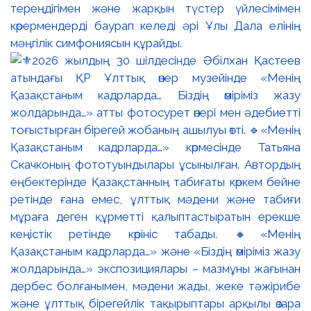
тереңдігімен және жарқын түстер үйлесімімен
көрермендерді баурап келеді әрі Ұлы Дала елінің
мәңгілік симфониясын құрайды.