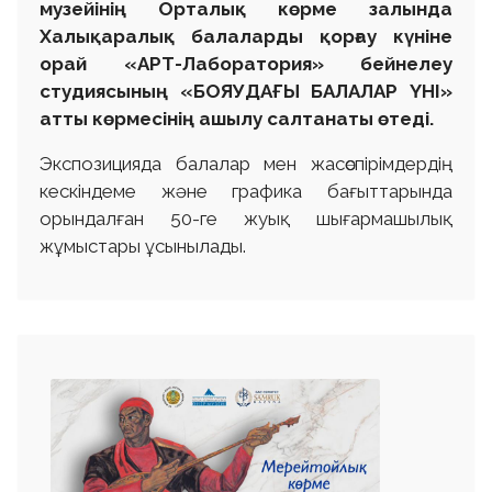
музейінің Орталық көрме залында
Халықаралық балаларды қорғау күніне
орай «АРТ-Лаборатория» бейнелеу
студиясының «БОЯУДАҒЫ БАЛАЛАР ҮНІ»
атты көрмесінің ашылу салтанаты өтеді.
Экспозицияда балалар мен жасөспірімдердің
кескіндеме және графика бағыттарында
орындалған 50-ге жуық шығармашылық
жұмыстары ұсынылады.