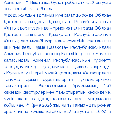
⚜️2026 жылдың 12 тамыз күні сағат 16:00-де Әбілхан
Қастеев атындағы Қазақстан Республикасының
Ұлттық өнер музейінде «Армения палитрасы: Әбілхан
Қастеев атындағы Қазақстан Республикасының
Ұлттық өнер музейі қорынан» көрмесінің салтанатты
ашылуы өтеді. ▫️Көрме Қазақстан Республикасындағы
Армения Республикасының Елшілігінің және Алматы
қаласындағы Армения Республикасының Құрметті
консулдығының қолдауымен ұйымдастырылды.
▪️Көрме келушілерді музей қорындағы ХХ ғасырдағы
танымал армян суретшілерінің туындыларымен
таныстырады. Экспозицияға Арменияның бай
көркемдік дәстүрлерімен таныстыратын кескіндеме,
мүсін және сәндік-қолданбалы өнер туындылары
қойылған. 📍 Көрме 2026 жылғы 12 тамыз - 2 қыркүйек
аралығында жұмыс істейді. ⚜️12 августа в 16:00 в