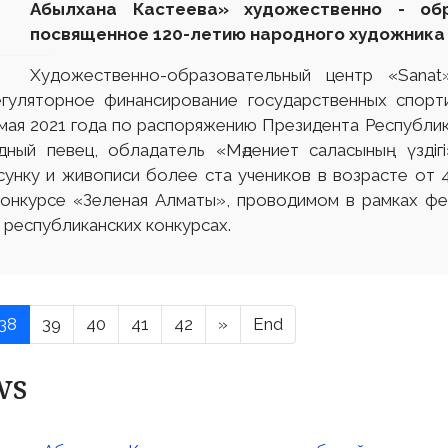
Абылхана Кастеева» художественно - обр
посвященное 120-летию народного художника 
Художественно-образовательный центр «Sana
уляторное финансирование государственных спорти
1 мая 2021 года по распоряжению Президента Республи
дный певец, обладатель «Мәдениет саласының үздіг
сунку и живописи более ста учеников в возрасте от 
конкурсе «Зеленая Алматы», проводимом в рамках фес
 республиканских конкурсах.
38
39
40
41
42
»
End
ws