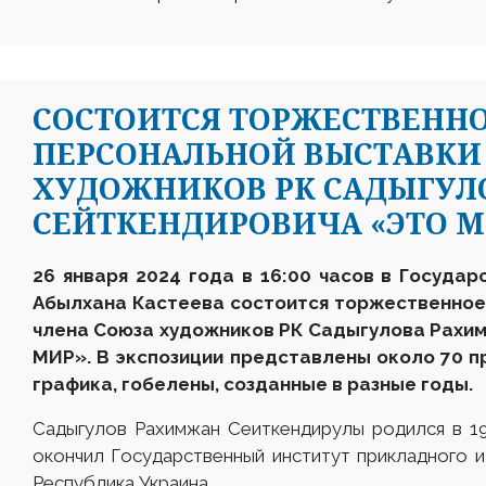
СОСТОИТСЯ ТОРЖЕСТВЕНН
ПЕРСОНАЛЬНОЙ ВЫСТАВКИ
ХУДОЖНИКОВ РК САДЫГУ
СЕЙТКЕНДИРОВИЧА «ЭТО М
2
6
января
202
4
года в 16:00 часов в Государ
Абылхана Кастеева состоится торжественное
член
а
Союза художников
Р
К
Садыгулова Рахи
МИР». В экспозиции представлены около 70 пр
графика, гобелены, созданные в разные годы.
Садыгулов Рахимжан Сеиткендирулы родился в 19
окончил Государственный институт прикладного и
Республика Украина.