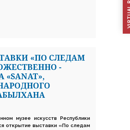
VIRTUAL REC
ТАВКИ «ПО СЛЕДАМ
ОЖЕСТВЕННО -
 «SANAT»,
 НАРОДНОГО
АБЫЛХАНА
енном музее искусств Республики
ся открытие выставки «По следам