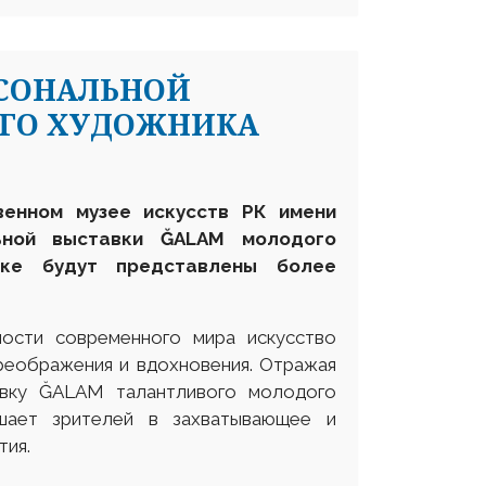
РСОНАЛЬНОЙ
ОГО ХУДОЖНИКА
венном музее искусств РК имени
льной выставки
Ğ
ALAM
молодого
ке
будут представлены более
ости современного мира искусство
реображения и вдохновения. Отражая
авку ĞALAM талантливого молодого
ашает зрителей в захватывающее и
тия.