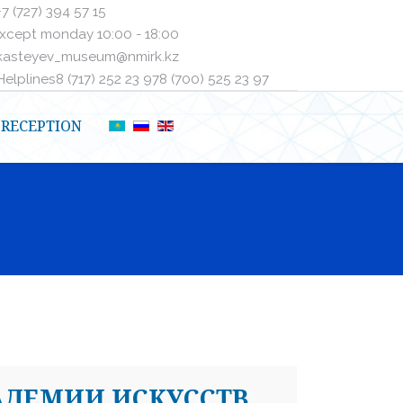
+7 (727) 394 57 15
xcept monday 10:00 - 18:00
kasteyev_museum@nmirk.kz
elplinesㅤ8 (717) 252 23 97ㅤㅤ8 (700) 525 23 97
RECEPTION
АДЕМИИ ИСКУССТВ