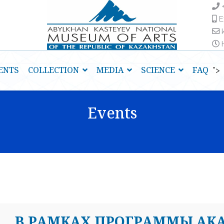
E
H
ENTS
COLLECTION
MEDIA
SCIENCE
FAQ
">
Events
В РАМКАХ ПРОГРАММЫ АК