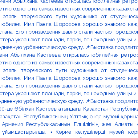
мени Абылхана Кастеева открылась юбилейная ретр
ю одного из самых известных современных казахста
 этапы творческого пути художника от студенческ
и юбилея. Имя Павла Шорохова хорошо знакомо кажд
стана. Его произведения давно стали частью городско
астера украшают площади, парки, пешеходные улицы и
едневную урбанистическую среду. 📌Выставка продлится