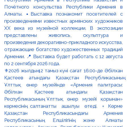
⚜️2026 жылдың 12 тамыз күні сағат 16:00-де Әбілхан
Қастеев атындағы Қазақстан Республикасының
Ұлттық өнер музейінде «Армения палитрасы:
Әбілхан Қастеев атындағы Қазақстан
Республикасының Ұлттық өнер музейі қорынан»
көрмесінің салтанатты ашылуы өтеді. ▫️Көрме
Қазақстан Республикасындағы Армения
Республикасының Елшілігінің және Алматы