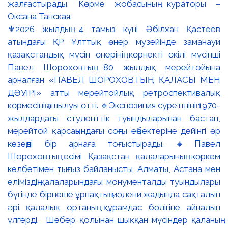
⚜️2026 жылдың 4 тамыз күні Әбілхан Қастеев
атындағы ҚР Ұлттық өнер музейінде заманауи
қазақстандық мүсін өнерінің көрнекті өкілі мүсінші
Павел Шороховтың 80 жылдық мерейтойына
арналған «ПАВЕЛ ШОРОХОВТЫҢ ҚАЛАСЫ МЕН
ДӘУІРІ» атты мерейтойлық ретроспективалық
көрмесінің ашылуы өтті. 🔹Экспозиция суретшінің 1970-
жылдардағы студенттік туындыларынан бастап,
мерейтой қарсаңындағы соңғы еңбектеріне дейінгі әр
кезеңді бір арнаға тоғыстырады. 🔸Павел
Шороховтың есімі Қазақстан қалаларының көркем
келбетімен тығыз байланысты, Алматы, Астана мен
еліміздің қалаларындағы монументалды туындылары
бүгінде бірнеше ұрпақтың мәдени жадында сақталып
әрі қалалық ортаның құрамдас бөлігіне айналып
үлгерді. Шебер қолынан шыққан мүсіндер қаланың