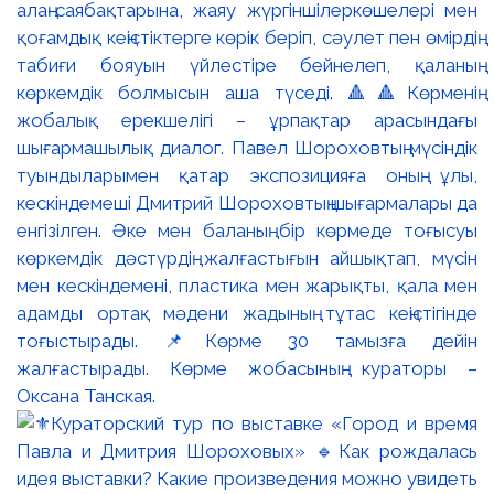
алаң-саябақтарына, жаяу жүргіншілеркөшелері мен
қоғамдық кеңістіктерге көрік беріп, сәулет пен өмірдің
табиғи бояуын үйлестіре бейнелеп, қаланың
көркемдік болмысын аша түседі. 🔺🔺Көрменің
жобалық ерекшелігі – ұрпақтар арасындағы
шығармашылық диалог. Павел Шороховтың мүсіндік
туындыларымен қатар экспозицияға оның ұлы,
кескіндемеші Дмитрий Шороховтың шығармалары да
енгізілген. Әке мен баланың бір көрмеде тоғысуы
көркемдік дәстүрдің жалғастығын айшықтап, мүсін
мен кескіндемені, пластика мен жарықты, қала мен
адамды ортақ мәдени жадының тұтас кеңістігінде
тоғыстырады. 📌Көрме 30 тамызға дейін
жалғастырады. Көрме жобасының кураторы –
Оксана Танская.