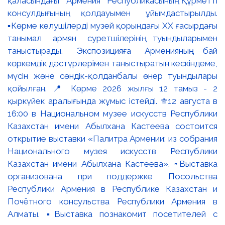
қаласындағы Армения Республикасының Құрметті
консулдығының қолдауымен ұйымдастырылды.
▪️Көрме келушілерді музей қорындағы ХХ ғасырдағы
танымал армян суретшілерінің туындыларымен
таныстырады. Экспозицияға Арменияның бай
көркемдік дәстүрлерімен таныстыратын кескіндеме,
мүсін және сәндік-қолданбалы өнер туындылары
қойылған. 📍 Көрме 2026 жылғы 12 тамыз - 2
қыркүйек аралығында жұмыс істейді. ⚜️12 августа в
16:00 в Национальном музее искусств Республики
Казахстан имени Абылхана Кастеева состоится
открытие выставки «Палитра Армении: из собрания
Национального музея искусств Республики
Казахстан имени Абылхана Кастеева». ▫️Выставка
организована при поддержке Посольства
Республики Армения в Республике Казахстан и
Почётного консульства Республики Армения в
Алматы. ▪️Выставка познакомит посетителей с